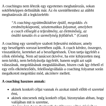
A coachingra nem létezik egy egyetemes meghatározás, sokan
sokféleképpen definiálták már. Az én szemléltemhez az alábbi
meghatározás áll a legközelebb:
“A coaching
együttműködésre épülő, megoldás- és
eredményközpontú, szisztematikus folyamat, amelyben
a coach elősegíti a teljesítmény, az életminőség, az
önálló tanulás és a személyiség fejlődését.”
(Grant)
A coaching egy személyre szabott fejlesztési módszer, amely
egy beszélgetés sorozat keretében zajlik. A coach kérdez, összegez,
visszatükröz, kereteket ad a beszélgetésnek. Úton tartja ügyfelét a
célok eléréséig. Nem ad tanácsot (kivéve, ha erre kifejezetten meg
nem kérik), nem befolyásolja ügyfelét, hanem segíti azt saját
válaszának, megoldásának megtalálásában, hiszen csak így érhető el
egy erős elköteleződés, felelősségvállalás a coaching folyamat során
megalkotott megoldási mód, akcióterv mellett.
A coaching hasznos annak:
akinek konkrét céljai vannak és azokat minél előbb el szeretné
érni,
akinek nincsenek még konkrét céljai, bizonytalan abban, hogy
valójában mit is szeretne,