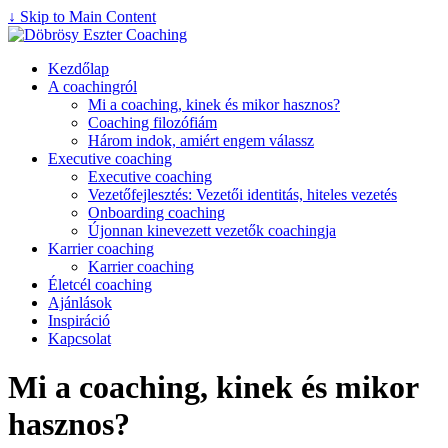
↓ Skip to Main Content
Kezdőlap
A coachingról
Mi a coaching, kinek és mikor hasznos?
Coaching filozófiám
Három indok, amiért engem válassz
Executive coaching
Executive coaching
Vezetőfejlesztés: Vezetői identitás, hiteles vezetés
Onboarding coaching
Újonnan kinevezett vezetők coachingja
Karrier coaching
Karrier coaching
Életcél coaching
Ajánlások
Inspiráció
Kapcsolat
Mi a coaching, kinek és mikor
hasznos?