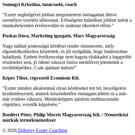
Somogyi Krisztina, tanácsadó, coach
“Eszter segítségével jobban megismertem önmagamat illetve
személyes vezetési stílusomat. Erősségeim tudatában jobban tudok a
munkahelyemen érvényesülni és szakmai sikereket elérni.”
Puskás Dóra, Marketing igazgató, Mars Magyarország
Nagy találati pontosságú kérdései rendre önismeretre, mély
elgondolkodásokra késztettek, és jól szolgálták, hogy határozottan
haladjunk. Emberi érzékenysége nem hagyta elsikkadni a legapróbb
részleteket sem, jó ötletei sokszor biztos mentőövet jelentettek a
továbblépéshez. Csak ajánlani tudom!”
Képes Tibor, cégvezető Ecomissio Kft.
"Eszter minden alkalommal olyan kérdéseket tett fel, beszélgetést
kezdeményezett, aminek köszönhetően önmagam jöttem rá a már-
már evidens válaszra. Mindenképpen ajánlom multinacionális
cégekhez, vezetők képzésére."
Bonifert Péter, Philip Morris Magyarország Kft. / Nemzetközi
márkák termékmenedzser
© 2026
Döbrösy Eszter Coaching