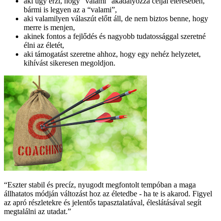
aki úgy érzi, hogy “valami” akadályozza céljai elérésében,
bármi is legyen az a “valami”,
aki valamilyen válaszút előtt áll, de nem biztos benne, hogy
merre is menjen,
akinek fontos a fejlődés és nagyobb tudatossággal szeretné
élni az életét,
aki támogatást szeretne ahhoz, hogy egy nehéz helyzetet,
kihívást sikeresen megoldjon.
“Eszter stabil és precíz, nyugodt megfontolt tempóban a maga
állhatatos módján változást hoz az életedbe - ha te is akarod. Figyel
az apró részletekre és jelentős tapasztalatával, éleslátásával segít
megtalálni az utadat.”