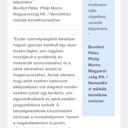
képzésére.”
multinacio
Bonifert Péter, Philip Morris
nális
Magyarország Kft. / Nemzetközi
cégekhez,
márkák termékmenedzser
vezetők
képzésére.
"
“Eszter személyiségéből fakadóan
nagyon gyorsan kialakult egy olyan
Bonifert
bizalmi légkör, ami nagyban
Péter,
hozzájárult a problémák és
Philip
motivációk azonosításához és a
Morris
célok eléréséhez vezető út
Magyaror
megtervezéséhez. Annak ellenére,
szág Kft. /
hogy adott esetben határozott
Nemzetkö
elképzelésem volt dolgokról minden
zi márkák
esetben tudott úgy kérdezni, ami
termékme
elgondolkodtatott és adott esetben
nedzser
újragondolásra sarkallt. A
beszélgetéseknek köszönhetően
nemcsak a munkahelyemen, hanem
a magánéletemben is pozitív