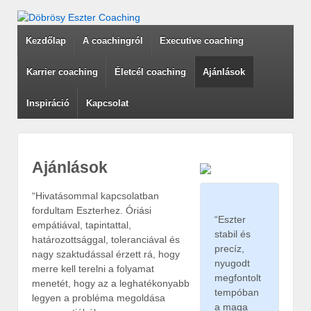
Kezdőlap
A coachingról
Executive coaching
Karrier coaching
Életcél coaching
Ajánlások
Inspiráció
Kapcsolat
Ajánlások
“Hivatásommal kapcsolatban
fordultam Eszterhez. Óriási
“Eszter
empátiával, tapintattal,
stabil és
határozottsággal, toleranciával és
precíz,
nagy szaktudással érzett rá, hogy
nyugodt
merre kell terelni a folyamat
megfontolt
menetét, hogy az a leghatékonyabb
tempóban
legyen a probléma megoldása
a maga