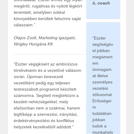
ó, coach
megértő, rugalmas és nyitott légkört
teremtett, amelyben sokkal
könnyebben kerültek felszínre saját
válaszaim.”
Olajos Zsolt, Marketing igazgató,
“Eszter
Wrigley Hungária Kft.
segítségév
el jobban
megismert
em
“Eszter végigkísért az ambíciózus
önmagam
törekvéseim és a vezetővé válásom
at illetve
során. Újonnan kinevezett
személyes
vezetőként pedig egy teljesen
vezetési
testreszabott programot készített
stílusomat.
számomra. Segített megbirkózni a
Erősségei
kezdeti nehézségekkel, mely
m
elsősorban nem a szakmai, hanem
tudatában
legfőképp a szervezési, irányítási,
jobban
érdekérvényesítési és konfliktus
tudok a
helyzetek kezeléséből adódott.”
munkahely