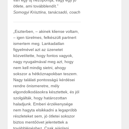
van egy új nézőpontja, vagy egy jó
ötlete, ami továbblendít.”
Somogyi Krisztina, tanácsadó, coach
„Eszterben, – akinek kliense voltam,
– igen türelmes, felkészült partnert
ismertem meg. Lankadatlan
figyelmével azt az üzenetet
közvetítette, hogy fontos vagyok,
nagy nyugalmával meg azt, hogy
nem kell mindig sietni, ahogy
sokszor a hétköznapokban teszem.
Nagy találati pontosságú kérdései
rendre önismeretre, mély
elgondolkodásokra késztettek, és jól
szolgálták, hogy határozottan
haladjunk. Emberi érzékenysége
nem hagyta elsikkadni a legapróbb
részleteket sem, jó ötletei sokszor
biztos mentőövet jelentettek a
továbblépéshez. Csak ajánlani