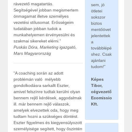
rávezető magatartás.
sem, jó
Segítségével jobban megismertem
ötletei
önmagamat illetve személyes
sokszor
vezetési stílusomat. Erősségeim
biztos
tudatában jobban tudok a
mentőövet
munkahelyemen érvényesülni és
jelentettek
szakmai sikereket elérni.”
a
Puskás Dóra, Marketing igazgató,
továbblépé
Mars Magyarország
shez. Csak
ajánlani
tudom!”
“A coaching során az adott
problémán való mélyebb
Képes
gondolkodásra sarkallt Eszter,
Tibor,
amivel felszínre tudtak kerülni olyan
cégvezető
bennem rejlő kérdések, aggodalmak
Ecomissio
ill. már bennem rejlő válaszok,
Kft.
amelyek elvezettek oda, hogy meg
tudtam hozni a szükséges döntést.
Eszter figyelmes és kiegyensúlyozott
személyisége segített, hogy őszintén