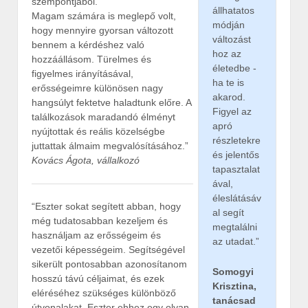
szempontjából.
állhatatos
Magam számára is meglepő volt,
módján
hogy mennyire gyorsan változott
változást
bennem a kérdéshez való
hoz az
hozzáállásom. Türelmes és
életedbe -
figyelmes irányításával,
ha te is
erősségeimre különösen nagy
akarod.
hangsúlyt fektetve haladtunk előre. A
Figyel az
találkozások maradandó élményt
apró
nyújtottak és reális közelségbe
részletekre
juttattak álmaim megvalósításához.”
és jelentős
Kovács Ágota, vállalkozó
tapasztalat
ával,
éleslátásáv
“Eszter sokat segített abban, hogy
al segít
még tudatosabban kezeljem és
megtalálni
használjam az erősségeim és
az utadat.”
vezetői képességeim. Segítségével
sikerült pontosabban azonosítanom
Somogyi
hosszú távú céljaimat, és ezek
Krisztina,
eléréséhez szükséges különböző
tanácsad
útvonalakat. Eszter ehhez egy olyan