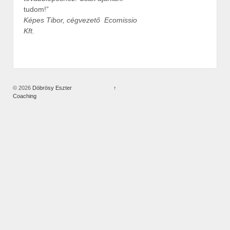
tudom!”
Képes Tibor, cégvezető Ecomissio
Kft.
© 2026
Döbrösy Eszter
↑
Coaching