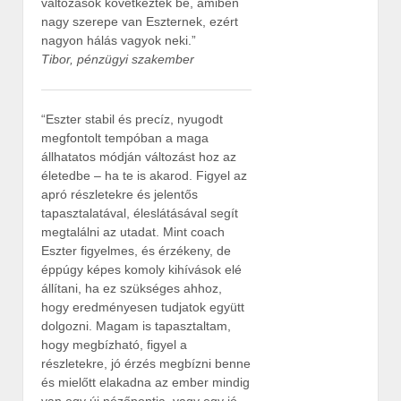
változások következtek be, amiben
nagy szerepe van Eszternek, ezért
nagyon hálás vagyok neki.”
Tibor, pénzügyi szakember
“Eszter stabil és precíz, nyugodt
megfontolt tempóban a maga
állhatatos módján változást hoz az
életedbe – ha te is akarod. Figyel az
apró részletekre és jelentős
tapasztalatával, éleslátásával segít
megtalálni az utadat. Mint coach
Eszter figyelmes, és érzékeny, de
éppúgy képes komoly kihívások elé
állítani, ha ez szükséges ahhoz,
hogy eredményesen tudjatok együtt
dolgozni. Magam is tapasztaltam,
hogy megbízható, figyel a
részletekre, jó érzés megbízni benne
és mielőtt elakadna az ember mindig