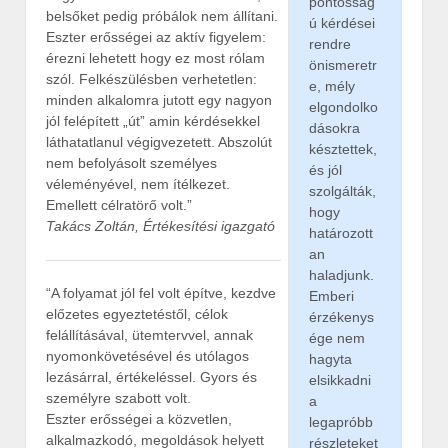
pontosság
belsőket pedig próbálok nem állítani.
ú kérdései
Eszter erősségei az aktív figyelem:
rendre
érezni lehetett hogy ez most rólam
önismeretr
szól. Felkészülésben verhetetlen:
e, mély
minden alkalomra jutott egy nagyon
elgondolko
jól felépített „út” amin kérdésekkel
dásokra
láthatatlanul végigvezetett. Abszolút
késztettek,
nem befolyásolt személyes
és jól
véleményével, nem ítélkezet.
szolgálták,
Emellett célratörő volt.”
hogy
Takács Zoltán, Értékesítési igazgató
határozott
an
haladjunk.
“A folyamat jól fel volt építve, kezdve
Emberi
előzetes egyeztetéstől, célok
érzékenys
felállításával, ütemtervvel, annak
ége nem
nyomonkövetésével és utólagos
hagyta
lezásárral, értékeléssel. Gyors és
elsikkadni
személyre szabott volt.
a
Eszter erősségei a közvetlen,
legapróbb
alkalmazkodó, megoldások helyett
részleteket