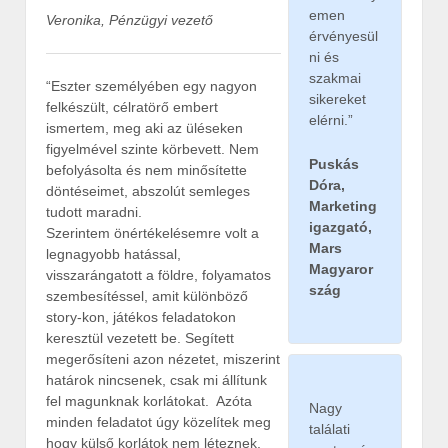
emen
Veronika, Pénzügyi vezető
érvényesül
ni és
szakmai
“Eszter személyében egy nagyon
sikereket
felkészült, célratörő embert
elérni.”
ismertem, meg aki az üléseken
figyelmével szinte körbevett. Nem
Puskás
befolyásolta és nem minősítette
Dóra,
döntéseimet, abszolút semleges
Marketing
tudott maradni.
igazgató,
Szerintem önértékelésemre volt a
Mars
legnagyobb hatással,
Magyaror
visszarángatott a földre, folyamatos
szág
szembesítéssel, amit különböző
story-kon, játékos feladatokon
keresztül vezetett be. Segített
megerősíteni azon nézetet, miszerint
határok nincsenek, csak mi állítunk
fel magunknak korlátokat. Azóta
Nagy
minden feladatot úgy közelítek meg
találati
hogy külső korlátok nem léteznek,